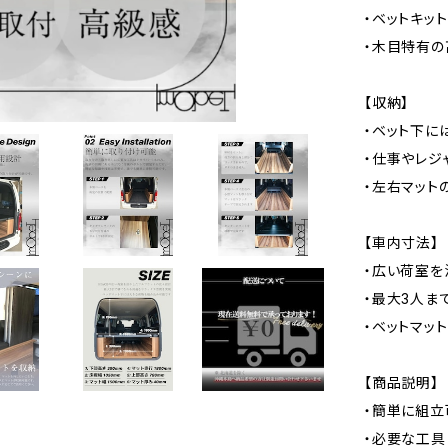
・ベットキッ
・木目特有の
【収納】
・ベット下に
・仕事やレジ
・左右マット
【車内寸法】
・広い荷室を
・最大3人ま
・ベットマッ
【商品説明】
・簡単に組立
・必要な工具