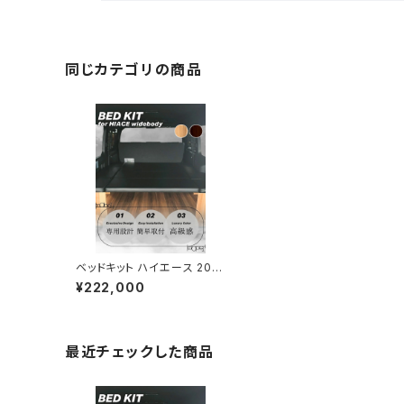
同じカテゴリの商品
ベッドキット ハイエース 200
系 ワイドボディタイプ S-GL
¥222,000
木目 車用ベット ブラックウッ
ド ハイエース200系 車中泊
ベット ブラック カスタム 木製
レザー 収納 職人 車中泊 アウ
トドア キャンプ レジャー 車用
最近チェックした商品
ベッド 車内ベッド ハイエース
ベッド ハイエースパーツ