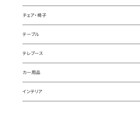
テーブルライト
チェア・椅子
フロアライト
テーブル
ペンダントライト
テレブース
カー用品
ベッドキット
インテリア
標準タイプ
コンソールボックス
サイドボード
ワイドタイプ
標準タイプ
フットレスト