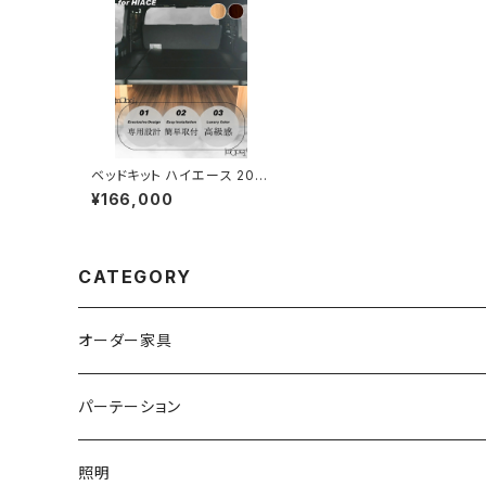
ベッドキット ハイエース 200
系 標準S-GL 木目 ウォ
¥166,000
ールナット ダークブラウン
車中泊マット レザー ブラッ
クハイエース 200系 標準S
-GL ベッドキット ベットキッ
ト 木目 ウォールナット ダ
CATEGORY
ークブラウン 車中泊マッ
ト レザー ブラック【送料無
料】
オーダー家具
パーテーション
キャスター
照明