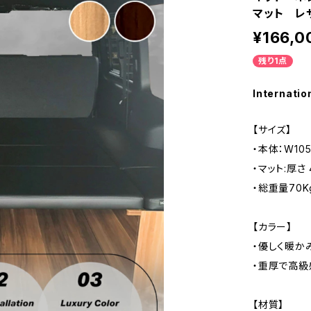
マット レ
¥166,0
残り1点
Internatio
【サイズ】
・本体：W105
・マット:厚さ 
・総重量70K
【カラー】
・優しく暖か
・重厚で高級
【材質】