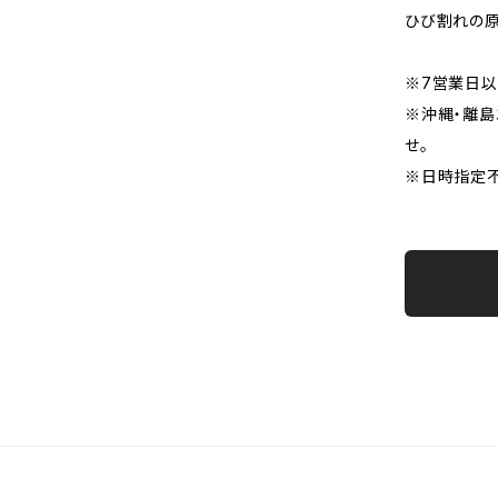
ひび割れの原
※7営業日以
※沖縄・離
せ。
※日時指定不