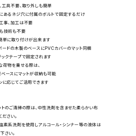
、工具不要、取り外しも簡単
隅にあるネジ穴に付属のボルトで固定するだけ
工事、加工は不要
識も技術も不要
簡単に取り付けが出来ます
ボードの木製のベースにPVCカバーのマット同梱
ジックテープで固定されます
な荷物を乗せる際は、
ベースにマットが収納も可能
ンに応じてご活用できます
ットのご清掃の際は、中性洗剤を含ませた柔らかい布
ください。
塩素系洗剤を使用しアルコール・シンナー等の液体は
下さい。