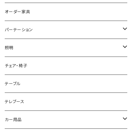
オーダー家具
パーテーション
キャスター
照明
テーブルライト
チェア・椅子
フロアライト
テーブル
ペンダントライト
テレブース
カー用品